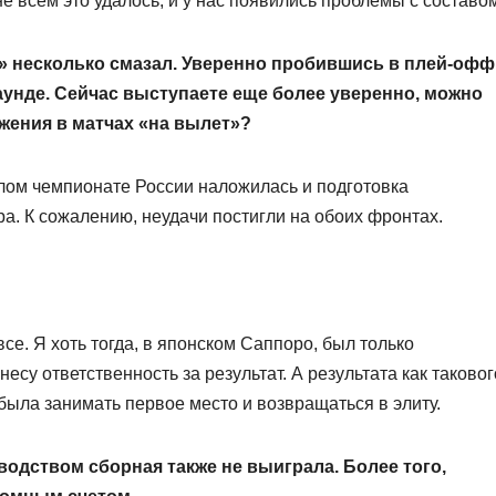
е всем это удалось, и у нас появились проблемы с составо
» несколько смазал. Уверенно пробившись в плей-офф
унде. Сейчас выступаете еще более уверенно, можно
жения в матчах «на вылет»?
шлом чемпионате России наложилась и подготовка
а. К сожалению, неудачи постигли на обоих фронтах.
все. Я хоть тогда, в японском Саппоро, был только
есу ответственность за результат. А результата как таковог
была занимать первое место и возвращаться в элиту.
одством сборная также не выиграла. Более того,