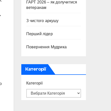
м.
ГАРТ 2026 – як долучитися
ветеранам
,
З чистого аркушу
Перший лідер
Повернення Мудрика
Категорії
Категорії
о