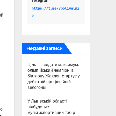
Telegram 
https://t.me/vbolivalni
ой
k
Недавні записи
Ціль — віддати максимум:
олімпійський чемпіон із
біатлону Жаклен стартує у
дебютній професійній
велогонці
У Львівській області
відбудеться
но
мультиспортивний табір