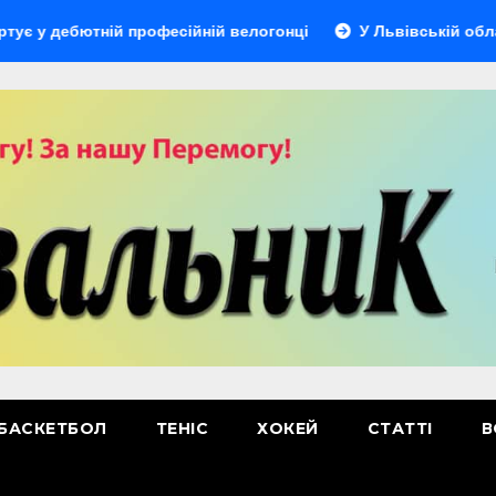
ютній професійній велогонці
У Львівській області відбу
БАСКЕТБОЛ
ТЕНІС
ХОКЕЙ
СТАТТІ
В