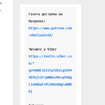
л
.
Газета доступна на 
https://www.patreon.com
/vbolivalnik/
Читайте у Viber 
https://invite.viber.co
m/?
g2=AQBC3zIilw7zD1LgIA44
8Dlkj%2FrpNWkx2NzsyX4Qg
LIn9HbaFrR%2B6nXBgCaKMB
Dj