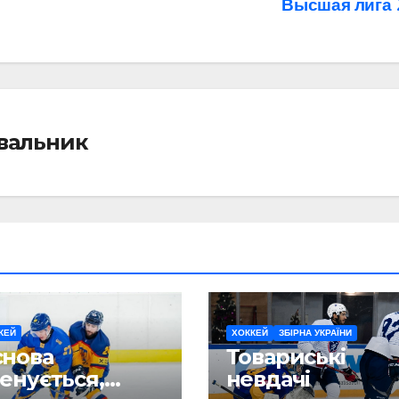
Высшая лига
івальник
КЕЙ
ХОККЕЙ
ЗБІРНА УКРАЇНИ
снова
Товариські
енується,
невдачі