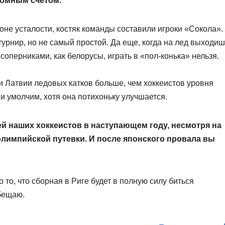
ромным счетом.
фоне усталости, костяк команды составили игроки «Сокола».
турнир, но не самый простой. Да еще, когда на лед выходи
 соперниками, как белорусы, играть в «пол-конька» нельзя.
и Латвии ледовых катков больше, чем хоккеистов уровня
и умолчим, хотя она потихоньку улучшается.
ей наших хоккеистов в наступающем году, несмотря на
олимпийской путевки. И после японского провала вы
о то, что сборная в Риге будет в полную силу биться
обещаю.