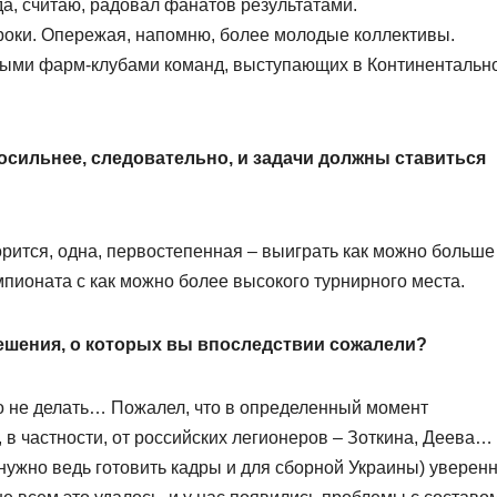
да, считаю, радовал фанатов результатами.
роки. Опережая, напомню, более молодые коллективы.
ными фарм-клубами команд, выступающих в Континентальн
осильнее, следовательно, и задачи должны ставиться
ворится, одна, первостепенная – выиграть как можно больше
пионата с как можно более высокого турнирного места.
решения, о которых вы впоследствии сожалели?
го не делать… Пожалел, что в определенный момент
, в частности, от российских легионеров – Зоткина, Деева…
нужно ведь готовить кадры и для сборной Украины) уверен