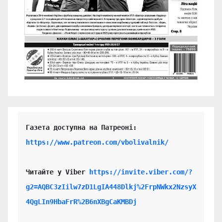
https://www.patreon.com/vbolivalnik/
Читайте у Viber 
https://invite.viber.com/?
g2=AQBC3zIilw7zD1LgIA448Dlkj%2FrpNWkx2NzsyX
4QgLIn9HbaFrR%2B6nXBgCaKMBDj