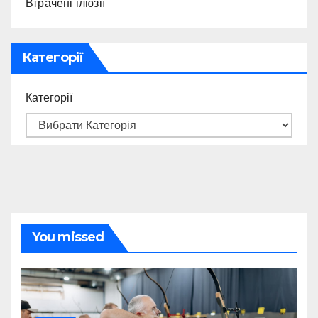
Втрачені ілюзії
Категорії
Категорії
You missed