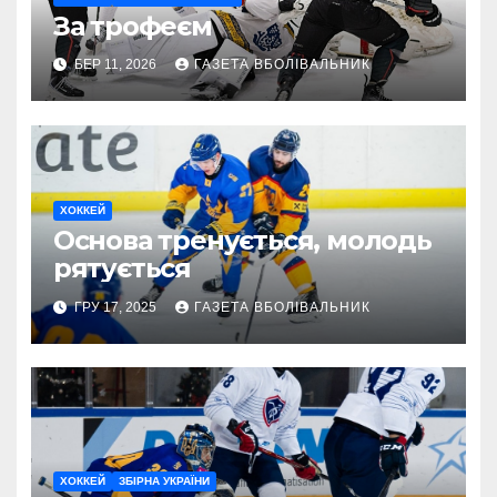
За трофеєм
БЕР 11, 2026
ГАЗЕТА ВБОЛІВАЛЬНИК
ХОККЕЙ
Основа тренується, молодь
рятується
ГРУ 17, 2025
ГАЗЕТА ВБОЛІВАЛЬНИК
ХОККЕЙ
ЗБІРНА УКРАЇНИ