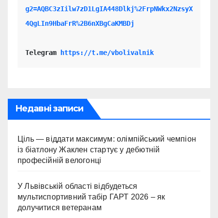
g2=AQBC3zIilw7zD1LgIA448Dlkj%2FrpNWkx2NzsyX
4QgLIn9HbaFrR%2B6nXBgCaKMBDj
Telegram 
https://t.me/vbolivalnik
Недавні записи
Ціль — віддати максимум: олімпійський чемпіон
із біатлону Жаклен стартує у дебютній
професійній велогонці
У Львівській області відбудеться
мультиспортивний табір ГАРТ 2026 – як
долучитися ветеранам