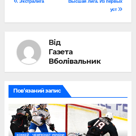
Навігація
Экстралига
Высшая лига. Из первых
уст
записів
Від
Газета
Вболівальник
Пов’язаний запис
ХОККЕЙ
ЧЕМПІОНАТ УКРАЇНИ