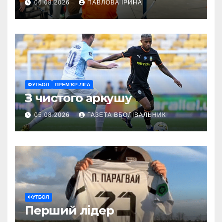
06.08.2026
ПАВЛОВА ІРИНА
ГАРТ 2026 – як долучитися
ветеранам
ФУТБОЛ
ПРЕМ’ЄР-ЛІГА
З чистого аркушу
05.08.2026
ГАЗЕТА ВБОЛІВАЛЬНИК
ФУТБОЛ
Перший лідер