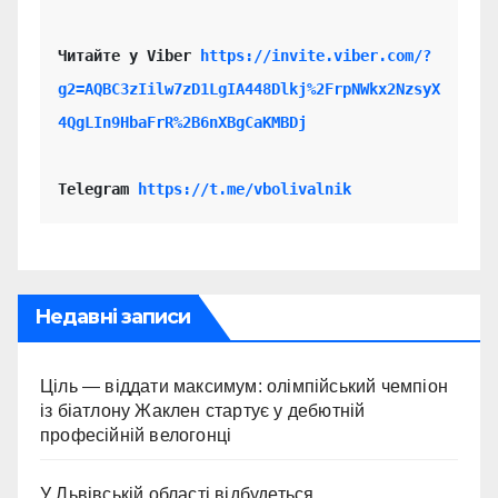
Читайте у Viber 
https://invite.viber.com/?
g2=AQBC3zIilw7zD1LgIA448Dlkj%2FrpNWkx2NzsyX
4QgLIn9HbaFrR%2B6nXBgCaKMBDj
Telegram 
https://t.me/vbolivalnik
Недавні записи
Ціль — віддати максимум: олімпійський чемпіон
із біатлону Жаклен стартує у дебютній
професійній велогонці
У Львівській області відбудеться