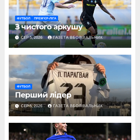
ФУТБОЛ
ПРЕМ’ЄР-ЛІГА
З чистого аркушу
СЕР 5, 2026
ГАЗЕТА ВБОЛІВАЛЬНИК
ФУТБОЛ
Перший лідер
СЕР 5, 2026
ГАЗЕТА ВБОЛІВАЛЬНИК