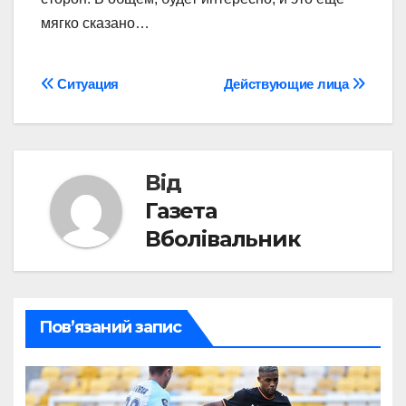
мягко сказано…
Навігація
Ситуация
Действующие лица
записів
Від
Газета
Вболівальник
Пов’язаний запис