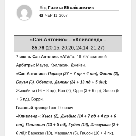
Від
Газета Вболівальник
ЧЕР 11, 2007
«Сан-Антонио» – «Кливленд» –
85:76
(20:15, 20:20, 24:14, 21:27)
7 июня. Сан-Антонио. «AT&T».
18 797 зрителей.
Арбитры:
Мауэр, Кэллахан, Джейви.
«Сан-Антонио»:
Паркер (27 + 7 пр + 4 пт), Финли (2),
Боуэн (6), Оберто, Данкан (24 + 13 пд + 5 бш);
Жинобили (16 + 8 пд), Вон (2), Орри (3 + 6 пр), Элсон (5
+ 6 пд), Бэрри.
Главный тренер
Грег Попович.
«Кливленд»:
Хьюз (2), Джеймс (14 + 7 пд + 4 пр + 6
пт), Павлович (13 + 5 пд), Гуден (14), Илгаускас (2 +
6 пд);
Варежао (10), Маршалл (5), Гибсон (16 + 4 пх).