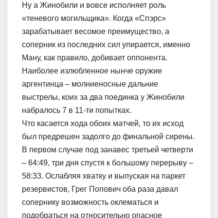
Ну а Жинобили и вовсе исполняет роль
«теневого могильщика». Когда «Спэрс»
зарабатывает весомое преимущество, а
соперник из последних сил упирается, именно
Ману, как правило, добивает оппонента.
Наиболее излюбленное нынче оружие
аргентинца – молниеносные дальние
выстрелы, коих за два поединка у Жинобили
набралось 7 в 11-ти попытках.
Что касается хода обоих матчей, то их исход
был предрешен задолго до финальной сирены.
В первом случае под занавес третьей четверти
– 64:49, три дня спустя к большому перерыву –
58:33. Ослабляя хватку и выпуская на паркет
резервистов, Грег Попович оба раза давал
сопернику возможность оклематься и
подобраться на относительно опасное