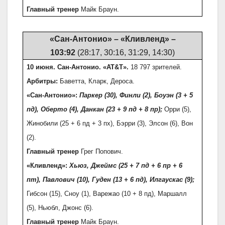
Главный тренер
Майк Браун.
«Сан-Антонио» – «Кливленд» –
103:92
(28:17, 30:16, 31:29, 14:30)
10 июня. Сан-Антонио. «AT&T».
18 797 зрителей.
Арбитры:
Баветта, Кларк, Дероса.
«Сан-Антонио»:
Паркер (30), Финли (2), Боуэн (3 + 5
пд), Оберто (4), Данкан (23 + 9 пд + 8 пр);
Орри (5),
Жинобили (25 + 6 пд + 3 пх), Бэрри (3), Элсон (6), Вон
(2).
Главный тренер
Грег Попович.
«Кливленд»:
Хьюз, Джеймс (25 + 7 пд + 6 пр + 6
пт), Павлович (10), Гуден (13 + 6 пд), Илгаускас (9);
Гибсон (15), Сноу (1), Варежао (10 + 8 пд), Маршалл
(5), Ньюбл, Джонс (6).
Главный тренер
Майк Браун.