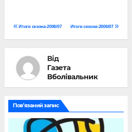
Навігація
Итоги сезона-2006/07
Итоги сезона-2006/07
записів
Від
Газета
Вболівальник
Пов’язаний запис