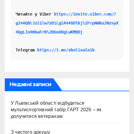
Читайте у Viber 
https://invite.viber.com/?
g2=AQBC3zIilw7zD1LgIA448Dlkj%2FrpNWkx2NzsyX
4QgLIn9HbaFrR%2B6nXBgCaKMBDj
Telegram 
https://t.me/vbolivalnik
Недавні записи
У Львівській області відбудеться
мультиспортивний табір ГАРТ 2026 – як
долучитися ветеранам
З чистого аркушу