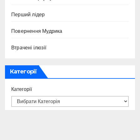
Перший лідер
Повернення Мудрика
Втрачені ілюзії
Категорії
Категорії