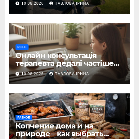
увагу експерти
10.08.2026
ПАВЛОВА ІРИНА
РІЗНЕ
Онлайн консультація
терапевта дедалі частіше
замінює візит у поліклініку
10.08.2026
ПАВЛОВА ІРИНА
РАЗНОЕ
Копчение дома и на
природе – как выбрать