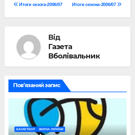
Навігація
Итоги сезога-2006/07
Итоги сезона-2006/07
записів
Від
Газета
Вболівальник
Пов’язаний запис
БАСКЕТБОЛ
ЗБІРНА УКРАЇНИ