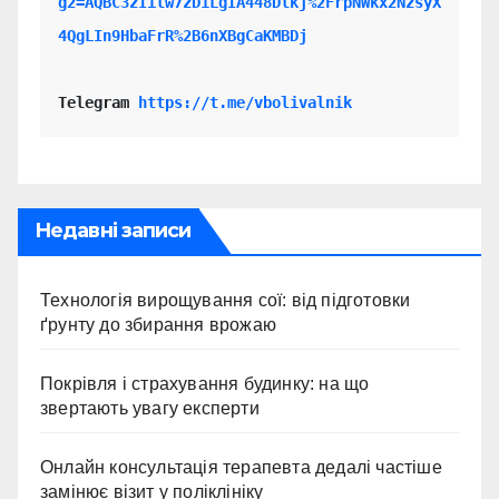
g2=AQBC3zIilw7zD1LgIA448Dlkj%2FrpNWkx2NzsyX
4QgLIn9HbaFrR%2B6nXBgCaKMBDj
Telegram 
https://t.me/vbolivalnik
Недавні записи
Технологія вирощування сої: від підготовки
ґрунту до збирання врожаю
Покрівля і страхування будинку: на що
звертають увагу експерти
Онлайн консультація терапевта дедалі частіше
замінює візит у поліклініку