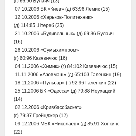
(г) 66:90 Булаич (13)
07.10.2006 БК «Киев» (д) 63:96 Лемик (15)
12.10.2006 «Харьков-Политехник»
(д) 114:85 Штереб (25)
21.10.2006 «Будивельнык» (д) 69:86 Булаич
(16)
26.10.2006 «Сумыхимпром»
(г) 60:96 Казявичюс (16)
04.11.2006 «Химик» (г) 84:102 Казявичюс (15)
11.11.2006 «Азовмаш» (д) 65:103 Галенкин (19)
18.11.2006 «Пульсар» (г) 92:96 Галенкин (22)
25.11.2006 БК «Одесса» (д) 79:88 Неухацкий
(14)
02.12.2006 «Кривбассбаскет»
(г) 79:87 Грейнджер (12)
09.12.2006 МБК «Николаев» (д) 85:91 Хопкинс
(22)