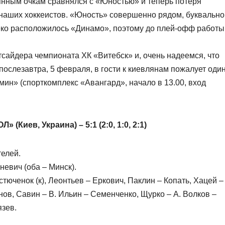
янным очкам сравнялся с «Юностью» и теперь потеря
я наших хоккеистов. «Юность» совершенно рядом, буквально
леко расположилось «Динамо», поэтому до плей-офф работы
сайдера чемпионата ХК «Витебск» и, очень надеемся, что
послезавтра, 5 февраля, в гости к киевлянам пожалует оди
мин» (спорткомплекс «Авангард», начало в 13.00, вход
(Киев, Украина) – 5:1 (2:0, 1:0, 2:1)
телей.
невич (оба – Минск).
тюченок (к), Леонтьев – Еркович, Паклин – Копать, Хацей –
ов, Савин – В. Ильин – Семенченко, Щурко – А. Волков –
зев.