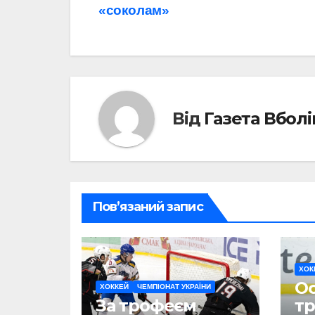
«соколам»
записів
Від
Газета Вбол
Пов’язаний запис
ХОК
О
ХОККЕЙ
ЧЕМПІОНАТ УКРАЇНИ
За трофеєм
тр