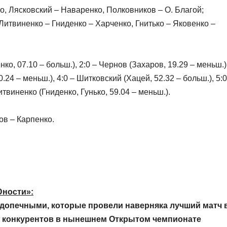
о, Лясковский – Наваренко, Полковников – О. Благой;
Литвиненко – Гниденко – Харченко, Гнитько – Яковенко –
о, 07.10 – больш.), 2:0 – Чернов (Захаров, 19.29 – меньш.)
.24 – меньш.), 4:0 – Шитковский (Хацей, 52.32 – больш.), 5:0
итвиненко (Гниденко, Гунько, 59.04 – меньш.).
ов – Карпенко.
Юности»:
одопечными, которые провели наверняка лучший матч 
х конкурентов в нынешнем Открытом чемпионате