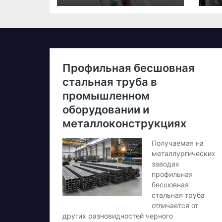
стартує у
20
дебютній
д
професійній
в
велогонці