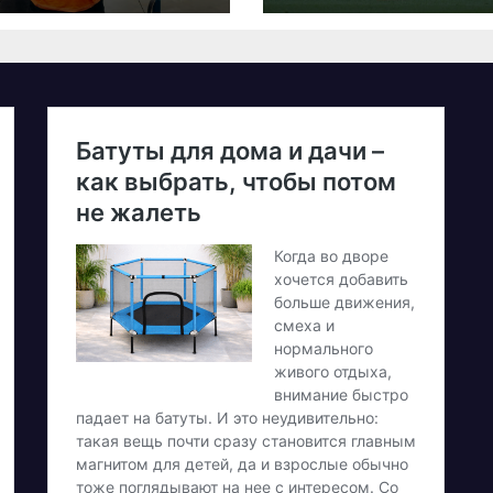
26 – як
олучитися
етеранам