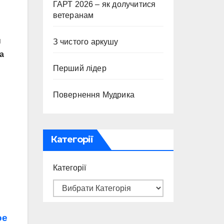
ГАРТ 2026 – як долучитися
ветеранам
н
З чистого аркушу
а
Перший лідер
Повернення Мудрика
Категорії
Категорії
ое