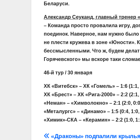
Беларуси.
Александр Сеуканд, главный тренер 
– Команда просто провалила игру, до
поединок. Наверное, нам нужно было 
не плести кружева в зоне «Юности». 
бессмысленными. Что ж, будем делать
Горячевского» мы вскоре таки слома
46-й тур / 30 января
ХК «Витебск» – ХК «Гомель» – 1:6 (1:1, 0
ХК «Брест» – ХК «Рига-2000» – 2:2 (2:1, 0
«Неман» – «Химволокно» – 2:1 (2:0, 0:0,
«Металургс» – «Динамо» – 1:5 (0:4, 1:0, 
«Химик»-СКА – «Керамин» – 2:2 (1:0, 1:2,
Навігація
«Драконы» подпалили крыль