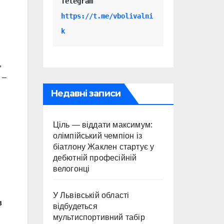
Telegram 
https://t.me/vbolivalni
k
,
 –
Недавні записи
Ціль — віддати максимум:
олімпійський чемпіон із
біатлону Жаклен стартує у
дебютній професійній
велогонці
У Львівській області
в
відбудеться
мультиспортивний табір