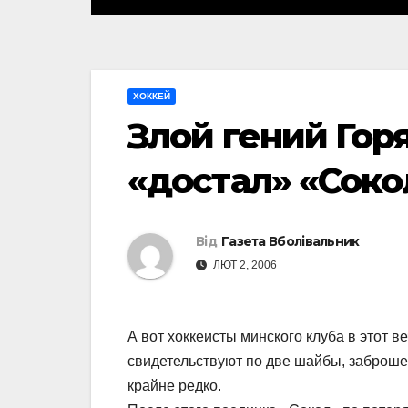
ХОККЕЙ
Злой гений Гор
«достал» «Соко
Від
Газета Вболівальник
ЛЮТ 2, 2006
А вот хоккеисты минского клуба в этот 
свидетельствуют по две шайбы, заброшен
крайне редко.