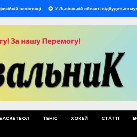
елогонці
У Львівській області відбудеться мультиспорти
БАСКЕТБОЛ
ТЕНІС
ХОКЕЙ
СТАТТІ
В