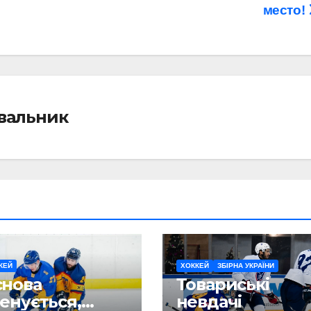
место!
івальник
КЕЙ
ХОККЕЙ
ЗБІРНА УКРАЇНИ
снова
Товариські
енується,
невдачі