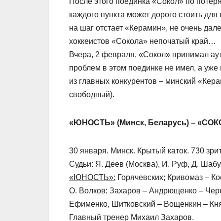
После этого поединка «Сокол» по потер
каждого пункта может дорого стоить дл
на шаг отстает «Керамин», не очень да
хоккеистов «Сокола» непочатый край…
Вчера, 2 февраля, «Сокол» принимал аут
проблем в этом поединке не имел, а уже 
из главных конкурентов – минский «Кера
свободный).
«ЮНОСТЬ» (Минск, Беларусь) – «СОКОЛ» 
30 января. Минск. Крытый каток. 730 зри
Судьи: Я. Деев (Москва), И. Руф, Д. Шабу
«ЮНОСТЬ»:
Горячевских; Кривомаз – Кос
О. Волков; Захаров – Андрющенко – Черн
Ефименко, Шитковский – Вощенкин – Кня
Главный тренер Михаил Захаров.