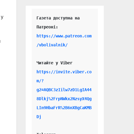
 у
Газета доступна на 
https://www.patreon.com
н
/vbolivalnik/
Читайте у Viber 
https://invite.viber.co
m/?
g2=AQBC3zIilw7zD1LgIA44
8Dlkj%2FrpNWkx2NzsyX4Qg
LIn9HbaFrR%2B6nXBgCaKMB
Dj