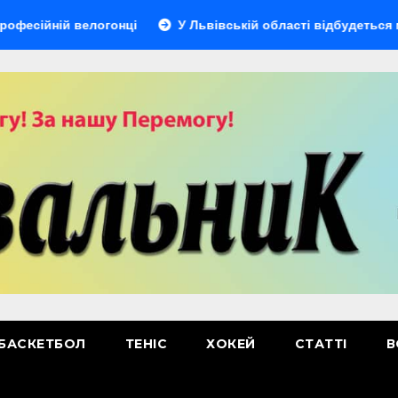
елогонці
У Львівській області відбудеться мультиспорт
БАСКЕТБОЛ
ТЕНІС
ХОКЕЙ
СТАТТІ
В