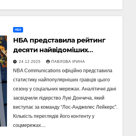
НБА
НБА представила рейтинг
десяти найвідоміших
баскетболістів сезону.
24.12.2025
ПАВЛОВА ІРИНА
NBA Communications офіційно представила
статистику найпопулярніших гравців цього
сезону у соціальних мережах. Аналітичні дані
засвідчили лідерство Лукі Дончича, який
виступає за команду “Лос-Анджелес Лейкерс”.
Кількість переглядів його контенту у
соцмережах…