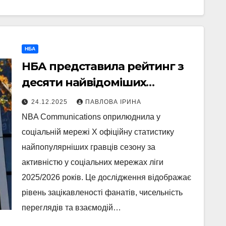
НБА
НБА представила рейтинг з
десяти найвідоміших
баскетболістів сезону
24.12.2025
ПАВЛОВА ІРИНА
NBA Communications оприлюднила у
соціальній мережі Х офіційну статистику
найпопулярніших гравців сезону за
активністю у соціальних мережах ліги
2025/2026 років. Це дослідження відображає
рівень зацікавленості фанатів, чисельність
переглядів та взаємодій…