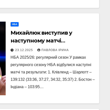
НБА
Михайлюк виступив у
наступному матчі
регулярного чемпіонату НБА
23.12.2025
ПАВЛОВА ІРИНА
– огляд
НБА 2025/26: регулярний сезон У рамках
регулярного сезону НБА відбулися наступні
матчі та результати: 1. Клівленд – Шарлотт –
139:132 (33:36, 37:27, 34:32, 35:37) 2. Бостон –
Індіана – 103:95…