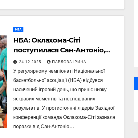
НБА
НБА: Оклахома-Сіті
поступилася Сан-Антоніо,
Гідді зробив трипл-дабл і
24.12.2025
ПАВЛОВА ІРИНА
допоміг Чикаго обіграти
У регулярному чемпіонаті Національної
Атланту
баскетбольної асоціації (НБА) відбувся
насичений ігровий день, що приніс низку
яскравих моментів та несподіваних
результатів. У протистоянні лідерів Західної
конференції команда Оклахома-Сіті зазнала
поразки від Сан-Антоніо…