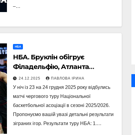
–…
НБА
НБА. Бруклін обігрує
Філадельфію, Атланта
програє Чикаго
24.12.2025
ПАВЛОВА ІРИНА
У ніч із 23 на 24 грудня 2025 року відбулись
матчі чергового туру Національної
баскетбольної асоціації в сезоні 2025/2026.
Пропонуємо вашій увазі детальні результати
зіграних ігор. Результати туру НБА: 1.…