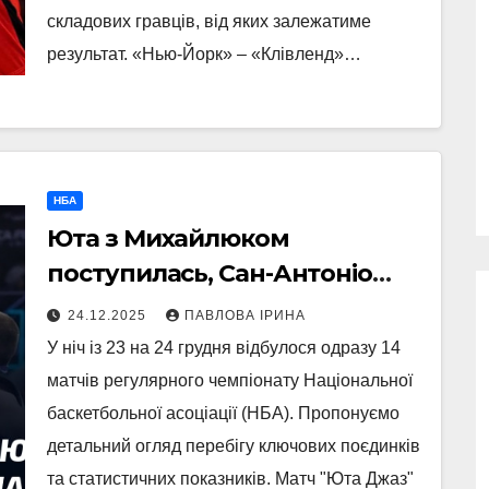
складових гравців, від яких залежатиме
результат. «Нью-Йорк» – «Клівленд»…
НБА
Юта з Михайлюком
поступилась, Сан-Антоніо
здолав Оклахому з великим
24.12.2025
ПАВЛОВА ІРИНА
рахунком
У ніч із 23 на 24 грудня відбулося одразу 14
матчів регулярного чемпіонату Національної
баскетбольної асоціації (НБА). Пропонуємо
детальний огляд перебігу ключових поєдинків
та статистичних показників. Матч "Юта Джаз"