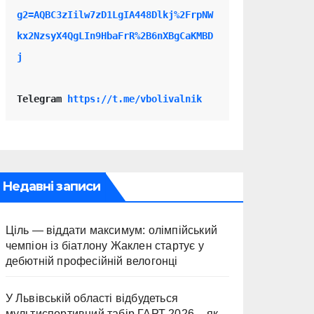
g2=AQBC3zIilw7zD1LgIA448Dlkj%2FrpNW
kx2NzsyX4QgLIn9HbaFrR%2B6nXBgCaKMBD
j
Telegram 
https://t.me/vbolivalnik
Недавні записи
Ціль — віддати максимум: олімпійський
чемпіон із біатлону Жаклен стартує у
дебютній професійній велогонці
У Львівській області відбудеться
мультиспортивний табір ГАРТ 2026 – як