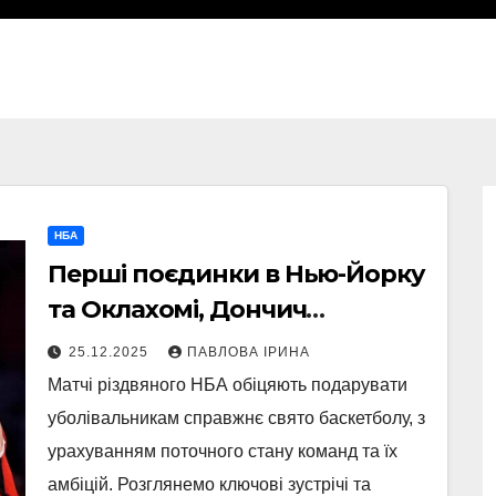
НБА
Перші поєдинки в Нью-Йорку
та Оклахомі, Дончич
відновлює гру проти
25.12.2025
ПАВЛОВА ІРИНА
“Х’юстона”: анонс різдвяних
Матчі різдвяного НБА обіцяють подарувати
матчів НБА
уболівальникам справжнє свято баскетболу, з
урахуванням поточного стану команд та їх
амбіцій. Розглянемо ключові зустрічі та