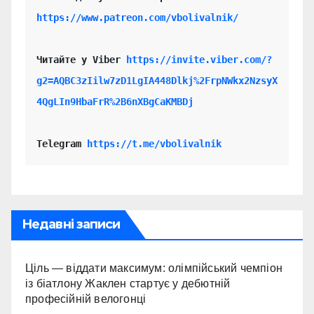
https://www.patreon.com/vbolivalnik/
Читайте у Viber 
https://invite.viber.com/?
g2=AQBC3zIilw7zD1LgIA448Dlkj%2FrpNWkx2NzsyX
4QgLIn9HbaFrR%2B6nXBgCaKMBDj
Telegram 
https://t.me/vbolivalnik
Недавні записи
Ціль — віддати максимум: олімпійський чемпіон
із біатлону Жаклен стартує у дебютній
професійній велогонці