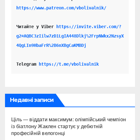
https://www.patreon.com/vbolivalnik/
Читайте у Viber 
https://invite.viber.com/?
g2=AQBC3zIilw7zD1LgIA448Dlkj%2FrpNWkx2NzsyX
4QgLIn9HbaFrR%2B6nXBgCaKMBDj
Telegram 
https://t.me/vbolivalnik
Недавні записи
Ціль — віддати максимум: олімпійський чемпіон
із біатлону Жаклен стартує у дебютній
професійній велогонці