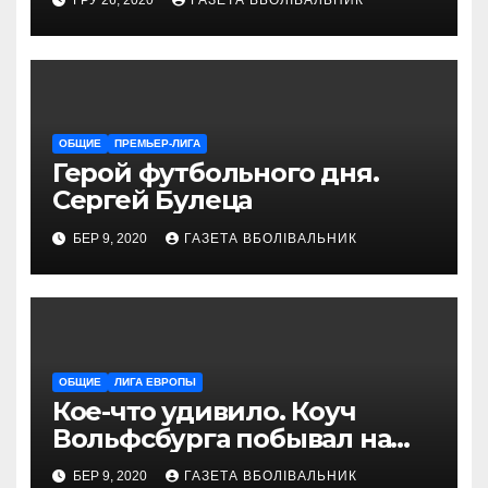
ГРУ 26, 2020
ГАЗЕТА ВБОЛІВАЛЬНИК
проводит магазин
«VELOPARK»
ОБЩИЕ
ПРЕМЬЕР-ЛИГА
Герой футбольного дня.
Сергей Булеца
БЕР 9, 2020
ГАЗЕТА ВБОЛІВАЛЬНИК
ОБЩИЕ
ЛИГА ЕВРОПЫ
Кое-что удивило. Коуч
Вольфсбурга побывал на
матче Шахтера с Колосом
БЕР 9, 2020
ГАЗЕТА ВБОЛІВАЛЬНИК