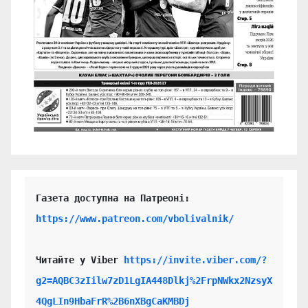
https://www.patreon.com/vbolivalnik/
Читайте у Viber 
https://invite.viber.com/?
g2=AQBC3zIilw7zD1LgIA448Dlkj%2FrpNWkx2NzsyX
4QgLIn9HbaFrR%2B6nXBgCaKMBDj