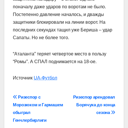
поначалу даже ударов по воротам не было.
Постепенно давление началось, и дважды
защитники блокировали на линии ворот. На
последних секундах тащил уже Бериша – удар
Сапаты. Но не более того.
“Аталанта” теряет четвертое место в пользу
“Ромы”. А СПАЛ поднимается на 18-ое.
Источник
UA-Футбол
Навігація
Ризеспор с
Ризеспор арендовал
Морозюком и Гармашем
Борячука до конца
записів
обыграл
сезона
Генчлербирлиги