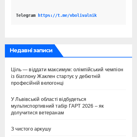
Telegram 
https://t.me/vbolivalnik
Недавні записи
Ціль — віддати максимум: олімпійський чемпіон
із біатлону Жаклен стартує у дебютній
професійній велогонці
У Львівській області відбудеться
мультиспортивний табір ГАРТ 2026 – як
долучитися ветеранам
З чистого аркушу