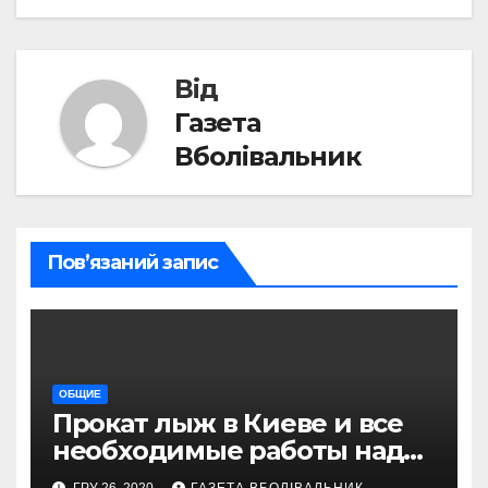
Від
Газета
Вболівальник
Пов’язаний запис
ОБЩИЕ
Прокат лыж в Киеве и все
необходимые работы над
снаряжением, которое