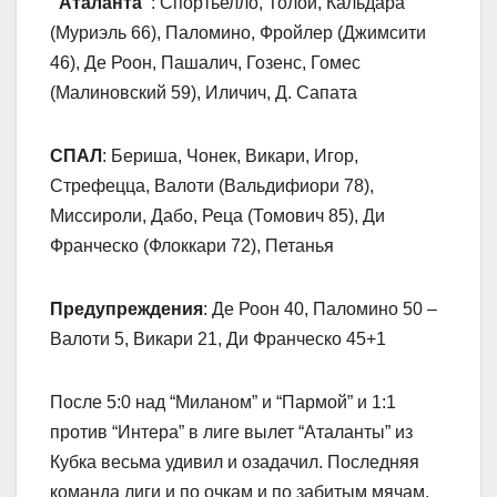
“Аталанта”
: Спортьелло, Толой, Кальдара
(Муриэль 66), Паломино, Фройлер (Джимсити
46), Де Роон, Пашалич, Гозенс, Гомес
(Малиновский 59), Иличич, Д. Сапата
СПАЛ
: Бериша, Чонек, Викари, Игор,
Стрефецца, Валоти (Вальдифиори 78),
Миссироли, Дабо, Реца (Томович 85), Ди
Франческо (Флоккари 72), Петанья
Предупреждения
: Де Роон 40, Паломино 50 –
Валоти 5, Викари 21, Ди Франческо 45+1
После 5:0 над “Миланом” и “Пармой” и 1:1
против “Интера” в лиге вылет “Аталанты” из
Кубка весьма удивил и озадачил. Последняя
команда лиги и по очкам и по забитым мячам,