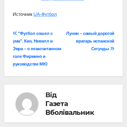
Источник
UA-Футбол
Навігація
"Футбол сошел с
Лунин – самый дорогой
ума". Кин, Невилл и
вратарь испанской
записів
Эвра – о незасчитанном
Сегунды
голе Фирмино и
руководстве МЮ
Від
Газета
Вболівальник