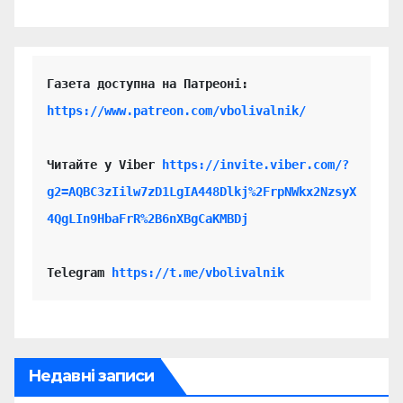
https://www.patreon.com/vbolivalnik/
Читайте у Viber 
https://invite.viber.com/?
g2=AQBC3zIilw7zD1LgIA448Dlkj%2FrpNWkx2NzsyX
4QgLIn9HbaFrR%2B6nXBgCaKMBDj
Telegram 
https://t.me/vbolivalnik
Недавні записи