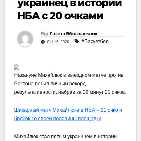
украинец в истории
НБА с 20 очками
Від
Газета Вболівальник
#Баскетбол
СІЧ 16, 2020
Накануне Михайлюк в выездном матче против
Бостона побил личный рекорд
результативности, набрав за 29 минут 21 очков.
Шикарный матч Михайлюка в НБА – 21 очко и
бросок со своей половины площадки
Михайлюк стал пятым украинцем в истории