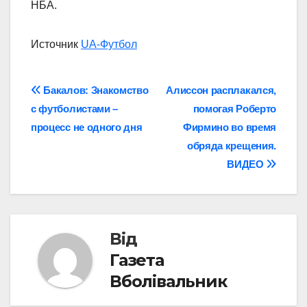
НБА.
Источник
UA-Футбол
Навігація
Бакалов: Знакомство
Алиссон расплакался,
с футболистами –
помогая Роберто
записів
процесс не одного дня
Фирмино во время
обряда крещения.
ВИДЕО
Від
Газета
Вболівальник