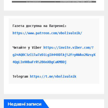
https://www.patreon.com/vbolivalnik/
Читайте у Viber 
https://invite.viber.com/?
g2=AQBC3zIilw7zD1LgIA448Dlkj%2FrpNWkx2NzsyX
4QgLIn9HbaFrR%2B6nXBgCaKMBDj
Telegram 
https://t.me/vbolivalnik
Недавні записи