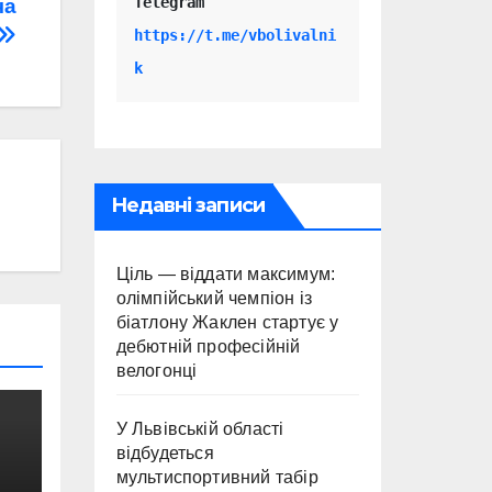
Telegram 
ча
https://t.me/vbolivalni
k
Недавні записи
Ціль — віддати максимум:
олімпійський чемпіон із
біатлону Жаклен стартує у
дебютній професійній
велогонці
У Львівській області
відбудеться
мультиспортивний табір