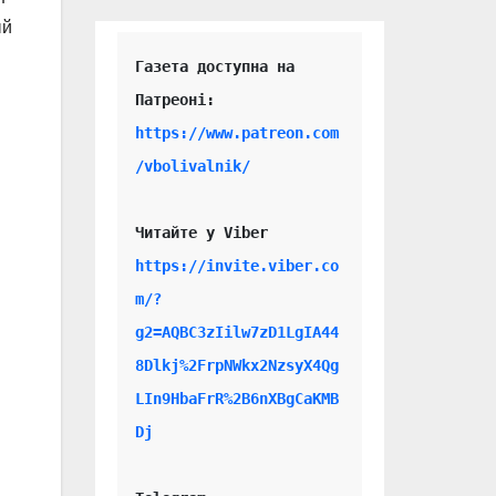
ый
Газета доступна на 
https://www.patreon.com
/vbolivalnik/
Читайте у Viber 
https://invite.viber.co
m/?
g2=AQBC3zIilw7zD1LgIA44
8Dlkj%2FrpNWkx2NzsyX4Qg
LIn9HbaFrR%2B6nXBgCaKMB
Dj