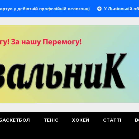
дебютній професійній велогонці
У Львівській області ві
БАСКЕТБОЛ
ТЕНІС
ХОКЕЙ
СТАТТІ
В