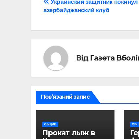
Навігація
Украинский защитник покинул
азербайджанский клуб
записів
Від
Газета Вбол
Пов’язаний запис
ОБЩИЕ
ОБ
Прокат лыж в
Г