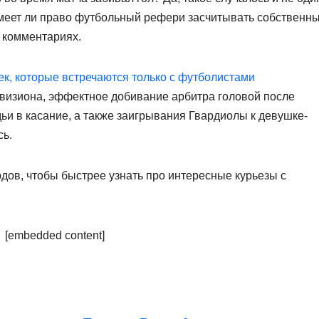
 Имеет ли право футбольный рефери засчитывать собственн
 комментариях.
к, которые встречаются только с футболистами
дивизиона, эффектное добивание арбитра головой после
ьи в касание, а также заигрывания Гвардиолы к девушке-
сь.
дов, чтобы быстрее узнать про интересные курьезы с
[embedded content]