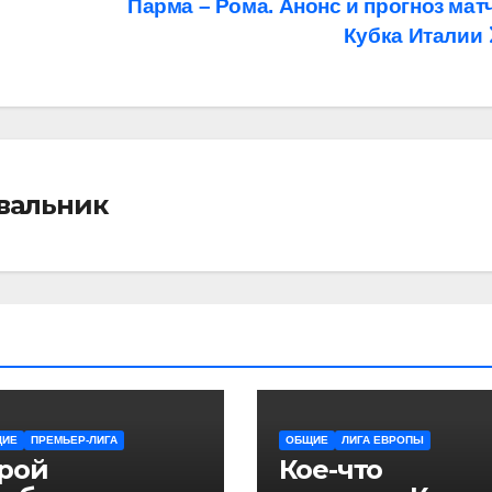
Парма – Рома. Анонс и прогноз мат
Кубка Италии
івальник
ЩИЕ
ПРЕМЬЕР-ЛИГА
ОБЩИЕ
ЛИГА ЕВРОПЫ
ерой
Кое-что