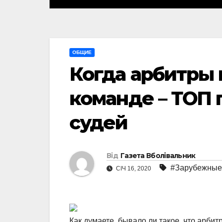
ОБЩИЕ
Когда арбитры
команде – ТОП 
судей
Від
Газета Вболівальник
#Зарубежные
СІЧ 16, 2020
Как думаете, бывало ли такое, что арбит