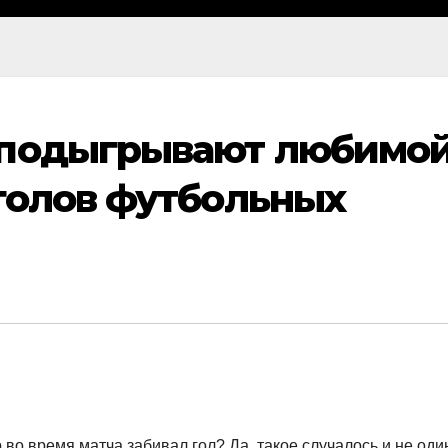
 подыгрывают любимо
голов футбольных
р во время матча забивал гол? Да, такое случалось и не оди