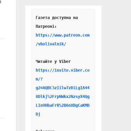
6
Газета доступна на 
https://www.patreon.com
/vbolivalnik/
Читайте у Viber 
https://invite.viber.co
m/?
g2=AQBC3zIilw7zD1LgIA44
8Dlkj%2FrpNWkx2NzsyX4Qg
LIn9HbaFrR%2B6nXBgCaKMB
Dj