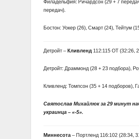
Филадельфия: Ричардсон (29 + 7 передач
передач).
Бостон: Уокер (26), Смарт (24), Тейтум (1
Детройт –
Кливленд
112:115 OT (32:26, 29
Детройт: Драммонд (28 + 23 подбора), Роу
Кливленд: Томпсон (35 + 14 подборов), Га
Святослав Михайлюк за 29 минут набр
украинца – «-5».
Миннесота
– Портленд 116:102 (28:34, 31