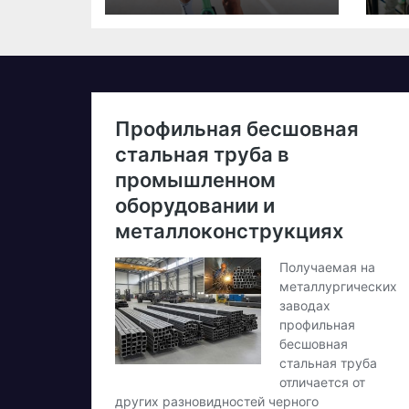
стартує у
20
дебютній
д
професійній
в
велогонці