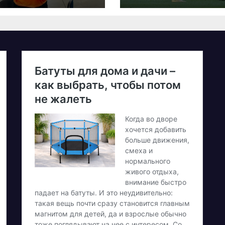
26 – як
олучитися
етеранам