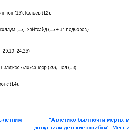
нгтон (15), Калвер (12).
коллум (15), Уайтсайд (15 + 14 подборов).
 29:19, 24:25)
 Гилджес-Александер (20), Пол (18).
онс (14).
1-летним
"Атлетико был почти мертв, 
допустили детские ошибки". Месси