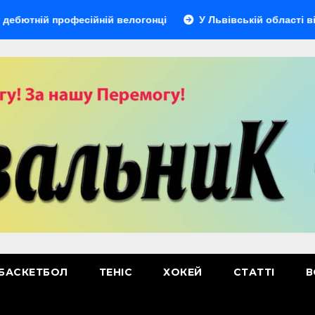
й професійній велогонці
У Львівській області відбудеть
БАСКЕТБОЛ
ТЕНІС
ХОКЕЙ
СТАТТІ
В