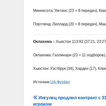
Миннесота: Уиггинс (23 + 8 передач), Кови
Портленд: Лиллард (20 + 8 передач), Мак
Оклахома
– Хьюстон 113:92 (37:21, 23:27,
Оклахома: Галлинари (23 + 11 подборов),
Хьюстон: Уэстбрук (34), Харден (17), Клем
Источник
UA-Футбол
Навігація
Ингулец продлил контракт с 3
игроком