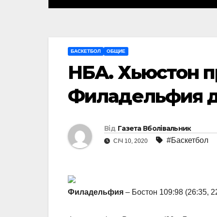
БАСКЕТБОЛ
ОБЩИЕ
НБА. Хьюстон п
Филадельфия д
Від
Газета Вболівальник
#Баскетбол
СІЧ 10, 2020
Филадельфия
– Бостон 109:98 (26:35, 22