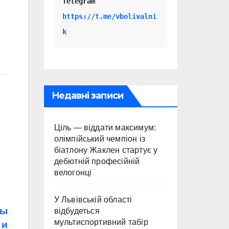
Telegram 
https://t.me/vbolivalni
k
Недавні записи
Ціль — віддати максимум:
олімпійський чемпіон із
біатлону Жаклен стартує у
дебютній професійній
велогонці
У Львівській області
мы
відбудеться
мультиспортивний табір
 и