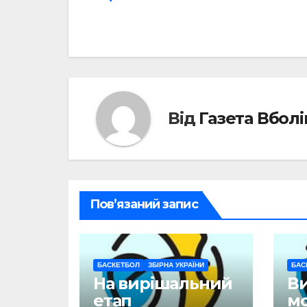
записів
Від
Газета Вбол
Пов’язаний запис
БАСКЕТБОЛ
ЗБІРНА УКРАЇНИ
БАС
На вирішальний
В
етап
м