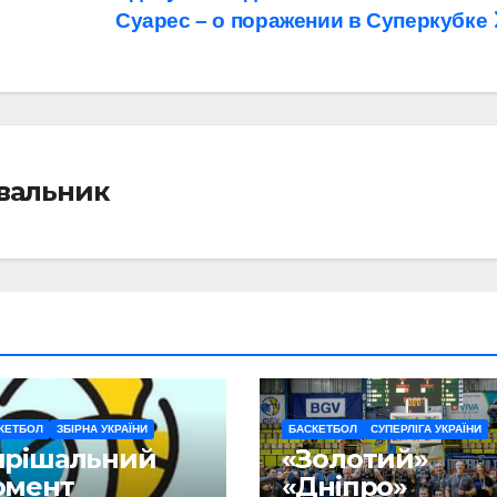
Суарес – о поражении в Суперкубке
івальник
КЕТБОЛ
ЗБІРНА УКРАЇНИ
БАСКЕТБОЛ
СУПЕРЛІГА УКРАЇНИ
ирішальний
«Золотий»
омент
«Дніпро»