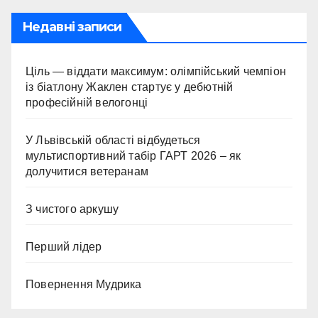
Недавні записи
Ціль — віддати максимум: олімпійський чемпіон
із біатлону Жаклен стартує у дебютній
професійній велогонці
У Львівській області відбудеться
мультиспортивний табір ГАРТ 2026 – як
долучитися ветеранам
З чистого аркушу
Перший лідер
Повернення Мудрика