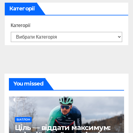
Категорії
Категорії
You missed
БІАТЛОН
Ціль — віддати максимум: