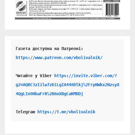
https://www.patreon.com/vbolivalnik/
Читайте у Viber 
https://invite.viber.com/?
g2=AQBC3zIilw7zD1LgIA448Dlkj%2FrpNWkx2NzsyX
4QgLIn9HbaFrR%2B6nXBgCaKMBDj
Telegram 
https://t.me/vbolivalnik