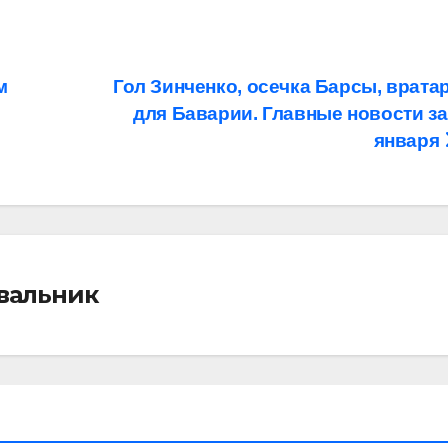
м
Гол Зинченко, осечка Барсы, врата
для Баварии. Главные новости за
января
івальник