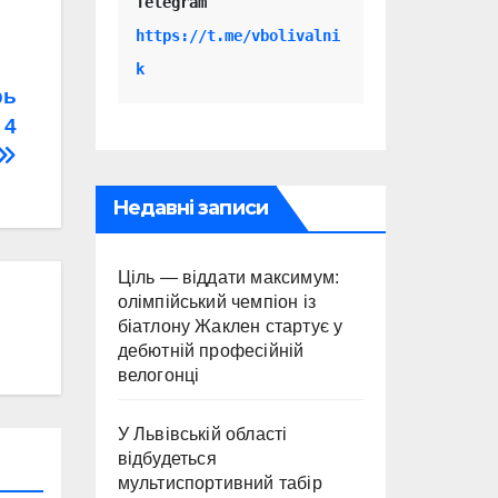
Telegram 
https://t.me/vbolivalni
k
рь
 4
Недавні записи
Ціль — віддати максимум:
олімпійський чемпіон із
біатлону Жаклен стартує у
дебютній професійній
велогонці
У Львівській області
відбудеться
мультиспортивний табір