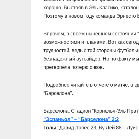
хорошо. Выстояв в Эль-Класико, каталон
Поэтому в новом году команда Эрнесто
Впрочем, в своем нынешнем состоянии “
возможностями и планами. Вот как сего
трудностей, ведь с той стороны футболь
безнадежный аутсайдер. Но по факту мы 
претерпела потерю очков.
Подробнее читайте в отчете о матче, а з
“Барселона”.
Барселона. Стадион “Корнелья-Эль Прат
“Эспаньол” – “Барселона” 2:2
Голы:
Давид Лопес 23, Ву Лей 88 – Луис