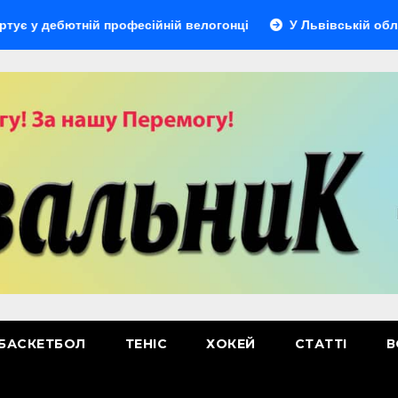
ебютній професійній велогонці
У Львівській області від
БАСКЕТБОЛ
ТЕНІС
ХОКЕЙ
СТАТТІ
В