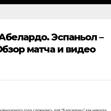
Абелардо. Эспаньол –
Обзор матча и видео
лендарного года сложились для “Барселоны” как никогда