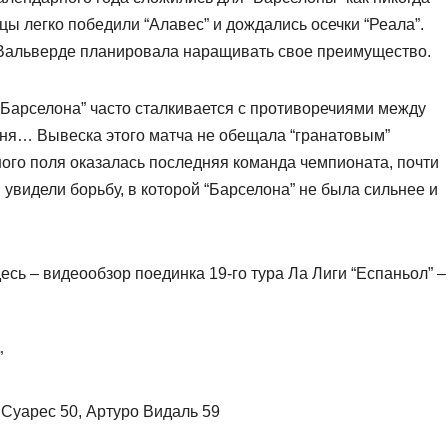
цы легко победили “Алавес” и дождались осечки “Реала”.
 Вальверде планировала наращивать свое преимущество.
Барселона” часто сталкивается с противоречиями между
дня… Вывеска этого матча не обещала “гранатовым”
ного поля оказалась последняя команда чемпионата, почти
увидели борьбу, в которой “Барселона” не была сильнее и
десь – видеообзор поединка 19-го тура Ла Лиги “Еспаньол” –
”
 Суарес 50, Артуро Видаль 59