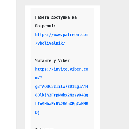
Газета доступна на 
https://www.patreon.com
/vbolivalnik/
Читайте у Viber 
https://invite.viber.co
m/?
g2=AQBC3zIilw7zD1LgIA44
8Dlkj%2FrpNWkx2NzsyX4Qg
LIn9HbaFrR%2B6nXBgCaKMB
Dj