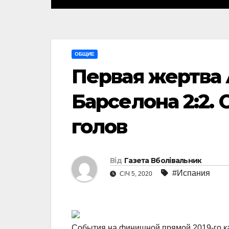
ОБЩИЕ
Первая жертва 
Барселона 2:2. 
голов
Від
Газета Вболівальник
#Испания
СІЧ 5, 2020
События на финишной прямой 2019-го ка