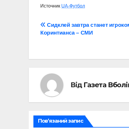
Источник
UA-Футбол
Навігація
Сидклей завтра станет игроко
Коринтианса – СМИ
записів
Від
Газета Вбол
Пов’язаний запис