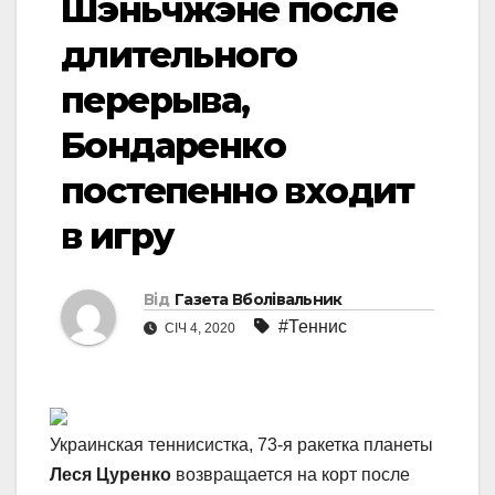
Шэньчжэне после
длительного
перерыва,
Бондаренко
постепенно входит
в игру
Від
Газета Вболівальник
#Теннис
СІЧ 4, 2020
Украинская теннисистка, 73-я ракетка планеты
Леся Цуренко
возвращается на корт после