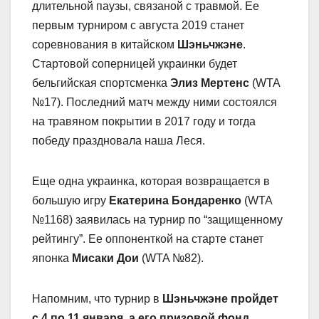
длительной паузы, связаной с травмой. Ее
первым турниром с августа 2019 станет
соревнования в китайском
Шэньчжэне
.
Стартовой соперницей украинки будет
бельгийская спортсменка
Элиз Мертенс
(WTA
№17). Последний матч между ними состоялся
на травяном покрытии в 2017 году и тогда
победу праздновала наша Леся.
Еще одна украинка, которая возвращается в
большую игру
Екатерина Бондаренко
(WTA
№1168) заявилась на турнир по “защищенному
рейтингу”. Ее оппоненткой на старте станет
японка
Мисаки Дои
(WTA №82).
Напомним, что турнир в
Шэньчжэне пройдет
с 4 по 11 января, а его призовой фонд