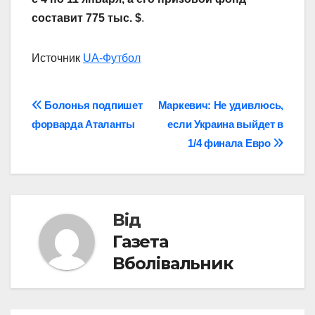
составит 775 тыс. $
.
Источник
UA-Футбол
Навігація
Болонья подпишет
Маркевич: Не удивлюсь,
форварда Аталанты
если Украина выйдет в
записів
1/4 финала Евро
Від
Газета
Вболівальник