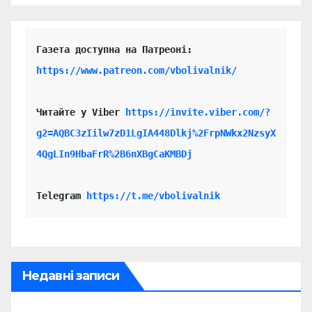
https://www.patreon.com/vbolivalnik/
Читайте у Viber 
https://invite.viber.com/?
g2=AQBC3zIilw7zD1LgIA448Dlkj%2FrpNWkx2NzsyX
4QgLIn9HbaFrR%2B6nXBgCaKMBDj
Telegram 
https://t.me/vbolivalnik
Недавні записи