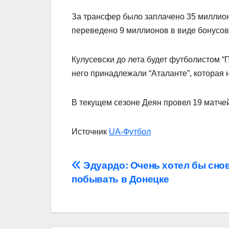
За трансфер было заплачено 35 миллион
переведено 9 миллионов в виде бонусов.
Кулусевски до лета будет футболистом “
него принадлежали “Аталанте”, которая 
В текущем сезоне Деян провел 19 матчей,
Источник
UA-Футбол
Навігація
Эдуардо: Очень хотел бы сно
побывать в Донецке
записів