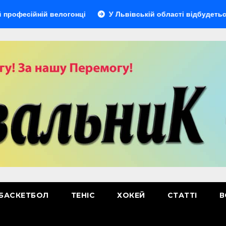
йній велогонці
У Львівській області відбудеться мульт
БАСКЕТБОЛ
ТЕНІС
ХОКЕЙ
СТАТТІ
В