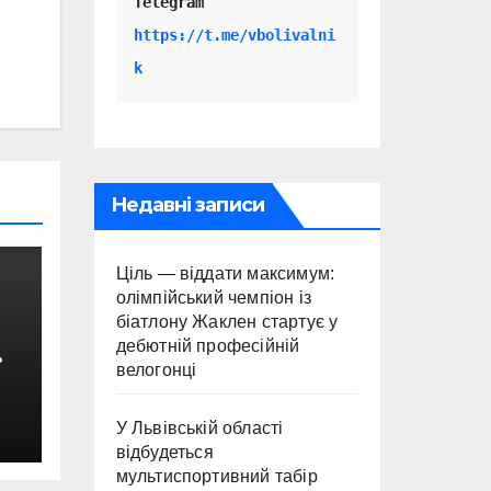
Telegram 
https://t.me/vbolivalni
k
Недавні записи
Ціль — віддати максимум:
олімпійський чемпіон із
біатлону Жаклен стартує у
дебютній професійній
велогонці
У Львівській області
с
відбудеться
мультиспортивний табір