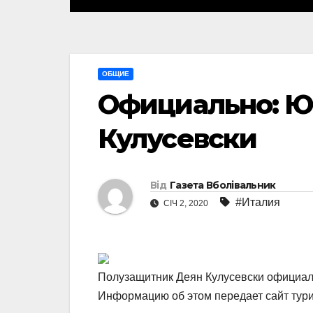
ОБЩИЕ
Официально: Ю
Кулусевски
Від
Газета Вболівальник
#Италия
СІЧ 2, 2020
Полузащитник Деян Кулусевски официаль
Информацию об этом передает сайт тур