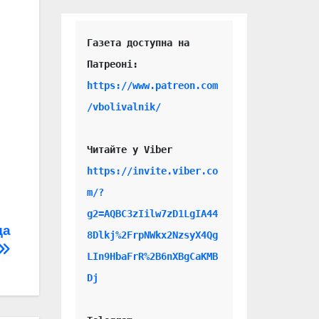
Газета доступна на 
https://www.patreon.com
/vbolivalnik/
Читайте у Viber 
https://invite.viber.co
m/?
g2=AQBC3zIilw7zD1LgIA44
да
8Dlkj%2FrpNWkx2NzsyX4Qg
LIn9HbaFrR%2B6nXBgCaKMB
Dj