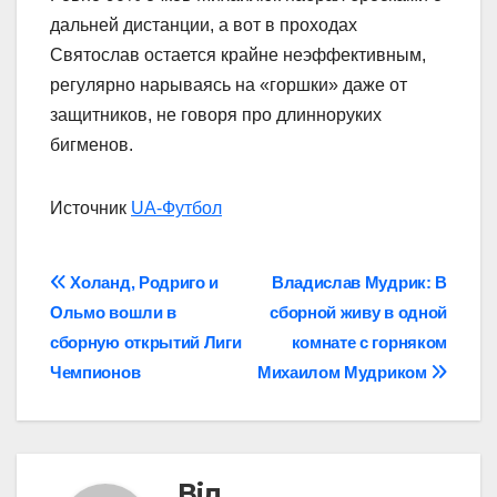
дальней дистанции, а вот в проходах
Святослав остается крайне неэффективным,
регулярно нарываясь на «горшки» даже от
защитников, не говоря про длинноруких
бигменов.
Источник
UA-Футбол
Навігація
Холанд, Родриго и
Владислав Мудрик: В
Ольмо вошли в
сборной живу в одной
записів
сборную открытий Лиги
комнате с горняком
Чемпионов
Михаилом Мудриком
Від