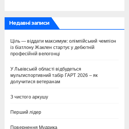
Недавні записи
Ціль — віддати максимум: олімпійський чемпіон
із біатлону Жаклен стартує у дебютній
професійній велогонці
У Львівській області відбудеться
мультиспортивний табір ГАРТ 2026 – як
долучитися ветеранам
З чистого аркушу
Перший лідер
Повернення Мудрика