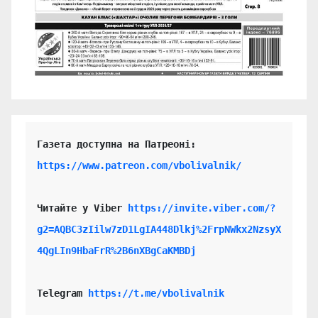
https://www.patreon.com/vbolivalnik/
Читайте у Viber 
https://invite.viber.com/?
g2=AQBC3zIilw7zD1LgIA448Dlkj%2FrpNWkx2NzsyX
4QgLIn9HbaFrR%2B6nXBgCaKMBDj
Telegram 
https://t.me/vbolivalnik