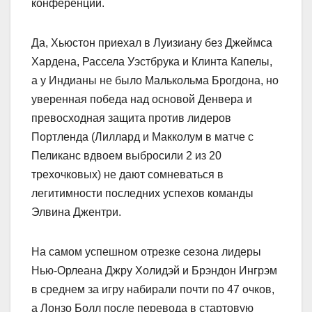
конференций.
Да, Хьюстон приехал в Луизиану без Джеймса
Хардена, Рассела Уэстбрука и Клинта Капелы,
а у Индианы не было Малькольма Брогдона, но
уверенная победа над основой Денвера и
превосходная защита против лидеров
Портленда (Лиллард и Макколум в матче с
Пеликанс вдвоем выбросили 2 из 20
трехочковых) не дают сомневаться в
легитимности последних успехов команды
Элвина Джентри.
На самом успешном отрезке сезона лидеры
Нью-Орлеана Джру Холидэй и Брэндон Ингрэм
в среднем за игру набирали почти по 47 очков,
а Лонзо Болл после перевода в стартовую