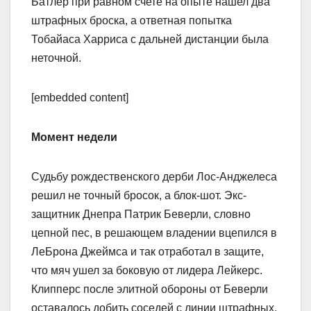
Батлер при равном счете на опыте нашел два
штрафных броска, а ответная попытка
Тобайаса Харриса с дальней дистанции была
неточной.
[embedded content]
Момент недели
Судьбу рождественского дерби Лос-Анджелеса
решил не точный бросок, а блок-шот. Экс-
защитник Днепра Патрик Беверли, словно
цепной пес, в решающем владении вцепился в
ЛеБрона Джеймса и так отработал в защите,
что мяч ушел за боковую от лидера Лейкерс.
Клипперс после элитной обороны от Беверли
оставалось добить соседей с линии штрафных,