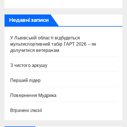
Недавні записи
У Львівській області відбудеться
мультиспортивний табір ГАРТ 2026 – як
долучитися ветеранам
З чистого аркушу
Перший лідер
Повернення Мудрика
Втрачені ілюзії