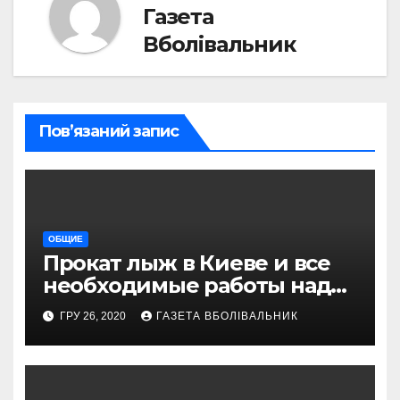
Газета
Вболівальник
Пов’язаний запис
ОБЩИЕ
Прокат лыж в Киеве и все
необходимые работы над
снаряжением, которое
ГРУ 26, 2020
ГАЗЕТА ВБОЛІВАЛЬНИК
проводит магазин
«VELOPARK»