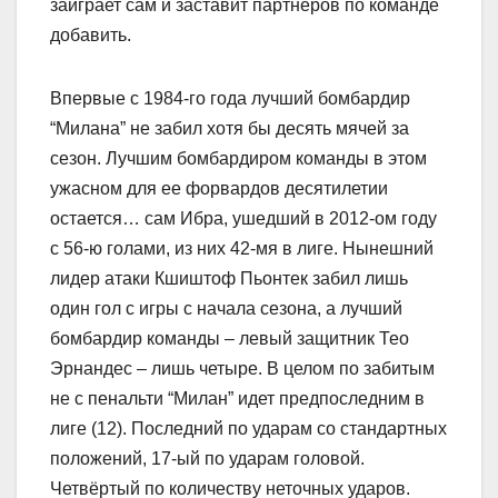
заиграет сам и заставит партнёров по команде
добавить.
Впервые с 1984-го года лучший бомбардир
“Милана” не забил хотя бы десять мячей за
сезон. Лучшим бомбардиром команды в этом
ужасном для ее форвардов десятилетии
остается… сам Ибра, ушедший в 2012-ом году
с 56-ю голами, из них 42-мя в лиге. Нынешний
лидер атаки Кшиштоф Пьонтек забил лишь
один гол с игры с начала сезона, а лучший
бомбардир команды – левый защитник Тео
Эрнандес – лишь четыре. В целом по забитым
не с пенальти “Милан” идет предпоследним в
лиге (12). Последний по ударам со стандартных
положений, 17-ый по ударам головой.
Четвёртый по количеству неточных ударов.