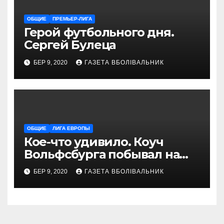
ОБЩИЕ
ПРЕМЬЕР-ЛИГА
Герой футбольного дня.
Сергей Булеца
БЕР 9, 2020
ГАЗЕТА ВБОЛІВАЛЬНИК
ОБЩИЕ
ЛИГА ЕВРОПЫ
Кое-что удивило. Коуч
Вольфсбурга побывал на
матче Шахтера с Колосом
БЕР 9, 2020
ГАЗЕТА ВБОЛІВАЛЬНИК