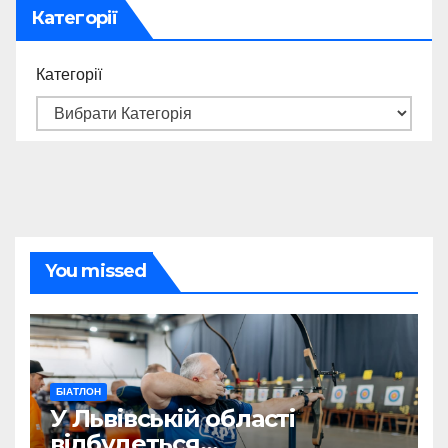
Категорії
Категорії
You missed
БІАТЛОН
У Львівській області
відбудеться