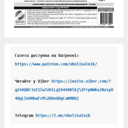
https://www.patreon.com/vbolivalnik/
Читайте у Viber 
https://invite.viber.com/?
g2=AQBC3zIilw7zD1LgIA448Dlkj%2FrpNWkx2NzsyX
4QgLIn9HbaFrR%2B6nXBgCaKMBDj
Telegram 
https://t.me/vbolivalnik