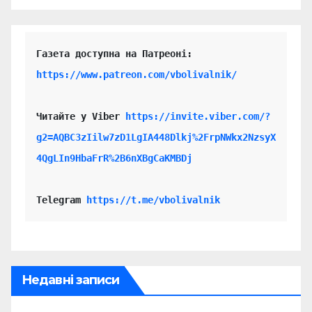
https://www.patreon.com/vbolivalnik/
Читайте у Viber 
https://invite.viber.com/?
g2=AQBC3zIilw7zD1LgIA448Dlkj%2FrpNWkx2NzsyX
4QgLIn9HbaFrR%2B6nXBgCaKMBDj
Telegram 
https://t.me/vbolivalnik
Недавні записи