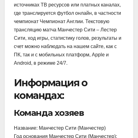
источниках ТВ ресурсов или платных каналах,
где транслируется футбол онлайн, в частности
чемпионат Чемпионат Англии. Текстовую
трансляцию матча Манчестер Сити – Лестер
Сити, ход игры, статистику голов, результаты и
счет можно наблюдать на нашем сайте, как с
ПК, так и с мобильных платформ, Apple и
Android, в режиме 24/7.
Информация о
командах:
Команда хозяев
Название: Манчестер Сити (Манчестер)
Год основания Манчестер Сити (Манчестер):