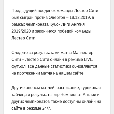
Предыдущий поединок команды Лестер Сити
был сыгран против Эвертон – 18.12.2019, в
рамках чемпионата Кубок Лиги Англия
2019/2020 и закончился победой команды
Лестер Сити.
Следите за результатами матча Манчестер
Сити – Лестер Сити онлайн в режиме LIVE
футбол, все данные статистики обновляются
на протяжении матча на нашем сайте.
Другие анонсы матчей, расписание, турнирная
таблица и результаты игр Чемпионат Англии и
других чемпионатов также доступны онлайн на
сайте в режиме 24/7.