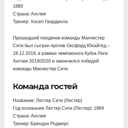
1880
Страна: Англия
Тренер: Хосеп Гвардиола
Прошедший поединок команды Манчестер
Сити был сыгран против Оксфорд Юнайтед –
18.12.2019, в рамках чемпионата Кубок Лиги
Англия 2019/2020 и закончился победой
команды Манчестер Сити.
Команда гостей
Название: Лестер Сити (Лестер)
Год основания Лестер Сити (Лестер): 1884
Страна: Англия
Тренер: Брендан Роджерс