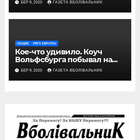
БЕР 9, 2020
ГАЗЕТА ВБОЛІВАЛЬНИК
ОБЩИЕ
ЛИГА ЕВРОПЫ
Кое-что удивило. Коуч
Вольфсбурга побывал на
матче Шахтера с Колосом
БЕР 9, 2020
ГАЗЕТА ВБОЛІВАЛЬНИК