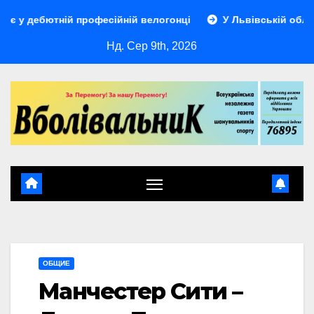
Перейти
бютній професійній велогонці
У Львівській області відб
до
Нд. Сер 9th, 2026
контенту
ОБЩИЕ
Манчестер Сити –