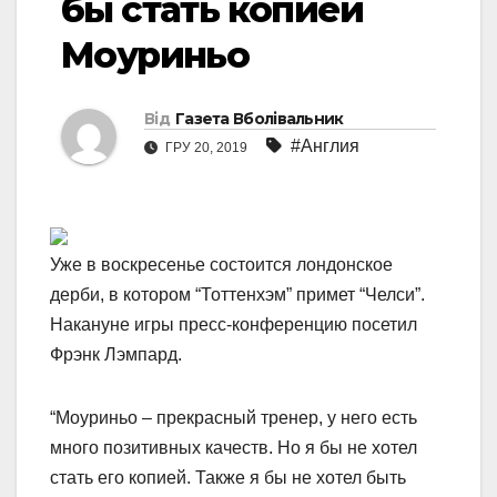
бы стать копией
Моуриньо
Від
Газета Вболівальник
#Англия
ГРУ 20, 2019
Уже в воскресенье состоится лондонское
дерби, в котором “Тоттенхэм” примет “Челси”.
Накануне игры пресс-конференцию посетил
Фрэнк Лэмпард.
“Моуриньо – прекрасный тренер, у него есть
много позитивных качеств. Но я бы не хотел
стать его копией. Также я бы не хотел быть