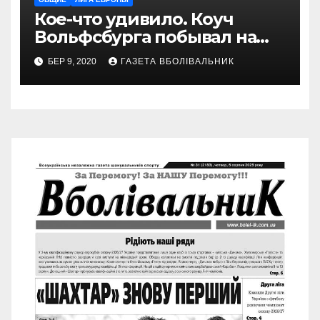
Кое-что удивило. Коуч
Вольфсбурга побывал на
матче Шахтера с Колосом
БЕР 9, 2020
ГАЗЕТА ВБОЛІВАЛЬНИК