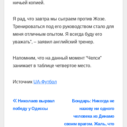
ничьей копией.
Я рад, что завтра мы сыграем против Жозе.
Тренироваться под его руководством стало для
меня отличным опытом. Я всегда буду его
уважать”, – заявил английский тренер.
Напомним, что на данный момент “Челси”
занимает в таблице четвертое место.
Источник
UA-Футбол
Навігація
Николаев вырвал
Бондарь: Никогда не
победу у Одессы
назову ни одного
записів
человека из Динамо
своим врагом. Жаль, что