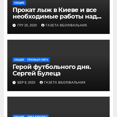
ОБЩИЕ
Прокат лыж в Киеве и все
необходимые работы над
снаряжением, которое
ГРУ 26, 2020
ГАЗЕТА ВБОЛІВАЛЬНИК
проводит магазин
«VELOPARK»
ОБЩИЕ
ПРЕМЬЕР-ЛИГА
Герой футбольного дня.
Сергей Булеца
БЕР 9, 2020
ГАЗЕТА ВБОЛІВАЛЬНИК
ОБЩИЕ
ЛИГА ЕВРОПЫ