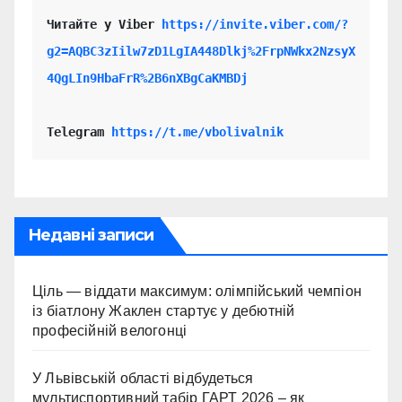
Читайте у Viber 
https://invite.viber.com/?
g2=AQBC3zIilw7zD1LgIA448Dlkj%2FrpNWkx2NzsyX
4QgLIn9HbaFrR%2B6nXBgCaKMBDj
Telegram 
https://t.me/vbolivalnik
Недавні записи
Ціль — віддати максимум: олімпійський чемпіон
із біатлону Жаклен стартує у дебютній
професійній велогонці
У Львівській області відбудеться
мультиспортивний табір ГАРТ 2026 – як