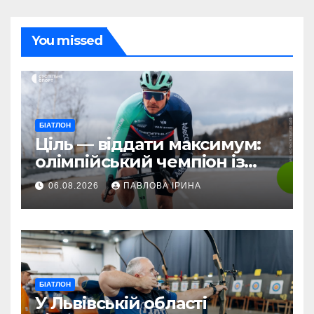
You missed
БІАТЛОН
Ціль — віддати максимум:
олімпійський чемпіон із
біатлону Жаклен стартує у
06.08.2026
ПАВЛОВА ІРИНА
дебютній професійній
велогонці
БІАТЛОН
У Львівській області