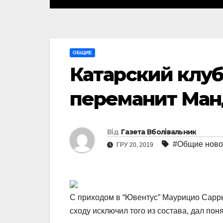
ОБЩИЕ
Катарский клуб
переманит Ма
Від
Газета Вболівальник
#Общие ново
ГРУ 20, 2019
С приходом в “Ювентус” Маурицио Сарр
сходу исключил того из состава, дал пон