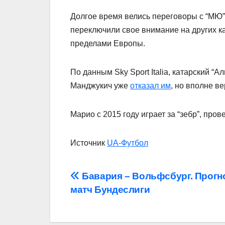
Долгое время велись переговоры с “МЮ”.
переключили свое внимание на других к
пределами Европы.
По данным Sky Sport Italia, катарский “
Манджукич уже
отказал им
, но вполне ве
Марио с 2015 году играет за “зебр”, пров
Источник
UA-Футбол
Навігація
Бавария – Вольфсбург. Прогно
матч Бундеслиги
записів