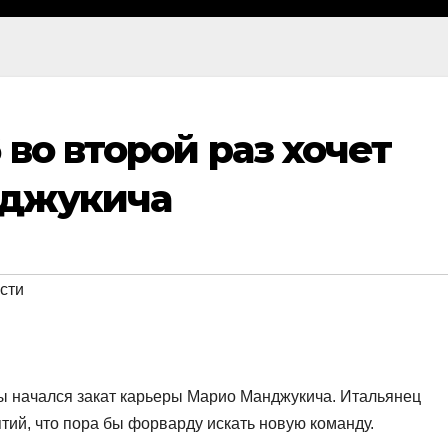
 во второй раз хочет
нджукича
сти
ы начался закат карьеры Марио Манджукича. Итальянец
ятий, что пора бы форварду искать новую команду.