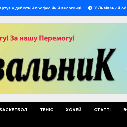
у дебютній професійній велогонці
У Львівській області 
БАСКЕТБОЛ
ТЕНІС
ХОКЕЙ
СТАТТІ
В