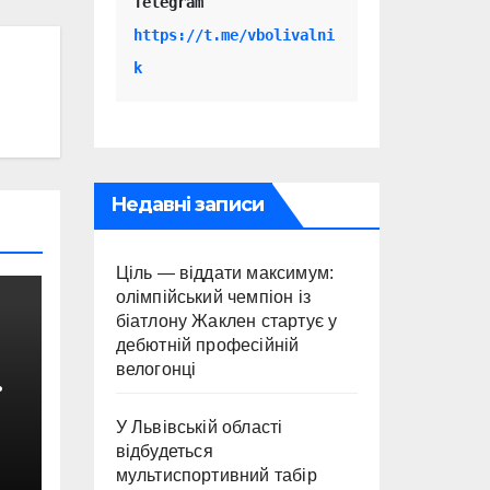
Telegram 
https://t.me/vbolivalni
k
Недавні записи
Ціль — віддати максимум:
олімпійський чемпіон із
біатлону Жаклен стартує у
дебютній професійній
велогонці
У Львівській області
відбудеться
с
мультиспортивний табір