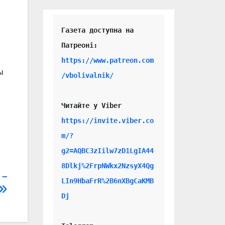
Газета доступна на 
https://www.patreon.com
ы
/vbolivalnik/
Читайте у Viber 
https://invite.viber.co
m/?
g2=AQBC3zIilw7zD1LgIA44
8Dlkj%2FrpNWkx2NzsyX4Qg
 –
LIn9HbaFrR%2B6nXBgCaKMB
Dj