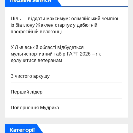
Ціль — віддати максимум: олімпійський чемпіон
із біатлону Жаклен стартує у дебютній
професійній велогонці
У Львівській області відбудеться
мультиспортивний табір ГАРТ 2026 – як
долучитися ветеранам
З чистого аркушу
Перший лідер
Повернення Мудрика
Категорії