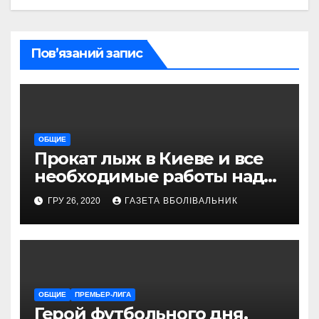
Пов’язаний запис
ОБЩИЕ
Прокат лыж в Киеве и все
необходимые работы над
снаряжением, которое
ГРУ 26, 2020
ГАЗЕТА ВБОЛІВАЛЬНИК
проводит магазин
«VELOPARK»
ОБЩИЕ
ПРЕМЬЕР-ЛИГА
Герой футбольного дня.