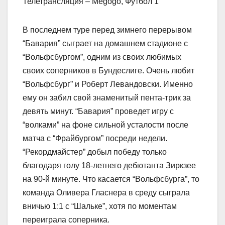
Телетрансляция – Megogo, Футбол 1
В последнем туре перед зимнего перерывом
“Бавария” сыграет на домашнем стадионе с
“Вольфсбургом”, одним из своих любимых
своих соперников в Бундеслиге. Очень любит
“Вольфсбург” и Роберт Левандовски. Именно
ему он забил свой знаменитый пента-трик за
девять минут. “Бавария” проведет игру с
“волками” на фоне сильной усталости после
матча с “Фрайбургом” посреди недели.
“Рекордмайстер” добыл победу только
благодаря голу 18-летнего дебютанта Зиркзее
на 90-й минуте. Что касается “Вольфсбурга”, то
команда Оливера Гласнера в среду сыграла
вничью 1:1 с “Шальке”, хотя по моментам
переиграла соперника.