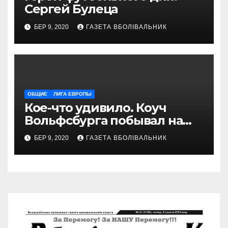
Сергей Булеца
БЕР 9, 2020
ГАЗЕТА ВБОЛІВАЛЬНИК
ОБЩИЕ
ЛИГА ЕВРОПЫ
Кое-что удивило. Коуч
Вольфсбурга побывал на
матче Шахтера с Колосом
БЕР 9, 2020
ГАЗЕТА ВБОЛІВАЛЬНИК