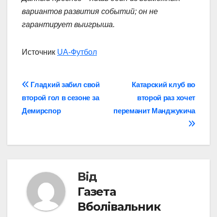
вариантов развития событий; он не
гарантирует выигрыша.
Источник
UA-Футбол
Навігація
Гладкий забил свой
Катарский клуб во
второй гол в сезоне за
второй раз хочет
записів
Демирспор
переманит Манджукича
Від
Газета
Вболівальник