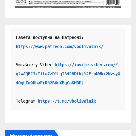
https://www.patreon.com/vbolivalnik/
Читайте у Viber 
https://invite.viber.com/?
g2=AQBC3zIilw7zD1LgIA448Dlkj%2FrpNWkx2NzsyX
4QgLIn9HbaFrR%2B6nXBgCaKMBDj
Telegram 
https://t.me/vbolivalnik
Недавні записи