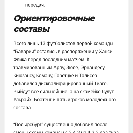
передач.
Ориентировочные
составы
Всего лишь 13 футболистов первой команды
“Баварии” остались в распоряжении у Ханси
Флика перед последним матчем. К
травмированным Арпу, Зюле, Эрнандесу,
Киюзансу, Коману, Горетцке и Толиссо
добавился дисквалифицированный Тиаго.
Выйдут все сильнейшие, а на скамейке будут
Ульрайх, Боатенг и пять игроков молодежного
состава.
“Вольфсбург” существенно добавил после
смены схемы команды с 3-4-3 на 4-3-3 два тура