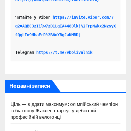
Читайте у Viber 
https://invite.viber.com/?
g2=AQBC3zIilw7zD1LgIA448Dlkj%2FrpNWkx2NzsyX
4QgLIn9HbaFrR%2B6nXBgCaKMBDj
Telegram 
https://t.me/vbolivalnik
Недавні записи
Ціль — віддати максимум: олімпійський чемпіон
із біатлону Жаклен стартує у дебютній
професійній велогонці