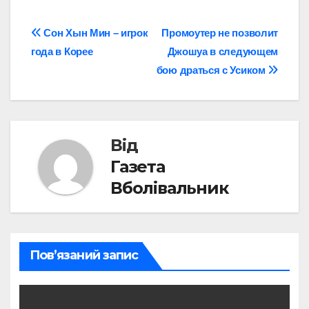
Навігація
Сон Хын Мин – игрок
Промоутер не позволит
года в Корее
Джошуа в следующем
записів
бою драться с Усиком
Від
Газета
Вболівальник
Пов’язаний запис