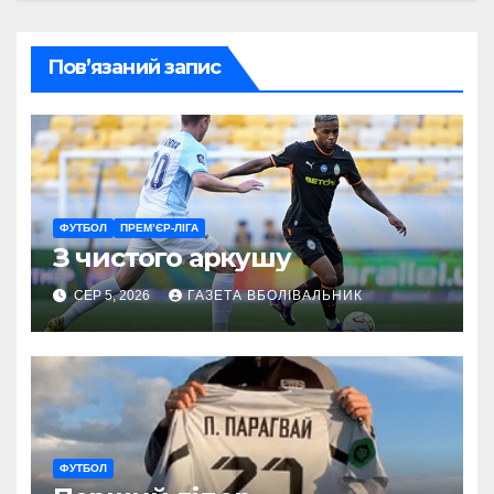
Пов’язаний запис
ФУТБОЛ
ПРЕМ’ЄР-ЛІГА
З чистого аркушу
СЕР 5, 2026
ГАЗЕТА ВБОЛІВАЛЬНИК
ФУТБОЛ