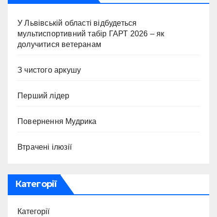
У Львівській області відбудеться
мультиспортивний табір ГАРТ 2026 – як
долучитися ветеранам
З чистого аркушу
Перший лідер
Повернення Мудрика
Втрачені ілюзії
Категорії
Категорії