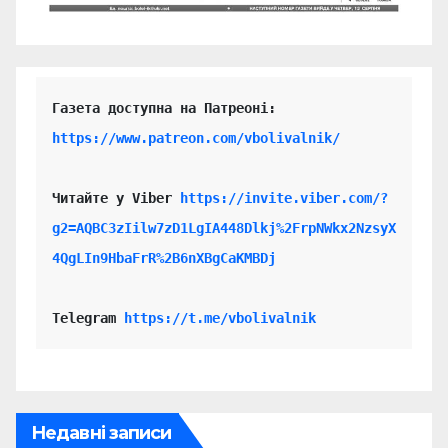
https://www.patreon.com/vbolivalnik/
Читайте у Viber 
https://invite.viber.com/?
g2=AQBC3zIilw7zD1LgIA448Dlkj%2FrpNWkx2NzsyX
4QgLIn9HbaFrR%2B6nXBgCaKMBDj
Telegram 
https://t.me/vbolivalnik
Недавні записи