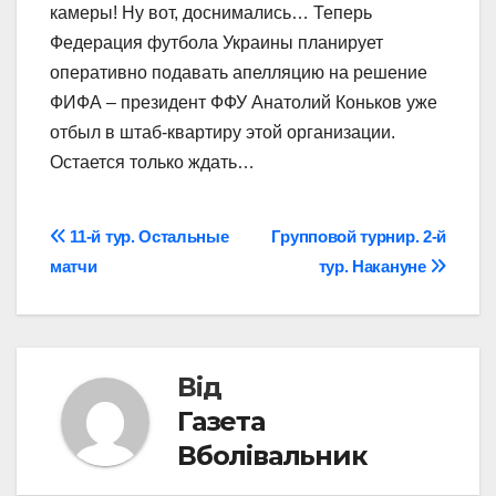
камеры! Ну вот, доснимались… Теперь
Федерация футбола Украины планирует
оперативно подавать апелляцию на решение
ФИФА – президент ФФУ Анатолий Коньков уже
отбыл в штаб-квартиру этой организации.
Остается только ждать…
Навігація
11-й тур. Остальные
Групповой турнир. 2-й
матчи
тур. Накануне
записів
Від
Газета
Вболівальник