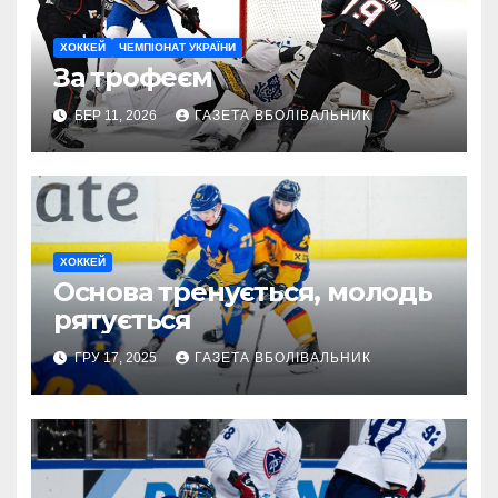
ХОККЕЙ
ЧЕМПІОНАТ УКРАЇНИ
За трофеєм
БЕР 11, 2026
ГАЗЕТА ВБОЛІВАЛЬНИК
ХОККЕЙ
Основа тренується, молодь
рятується
ГРУ 17, 2025
ГАЗЕТА ВБОЛІВАЛЬНИК