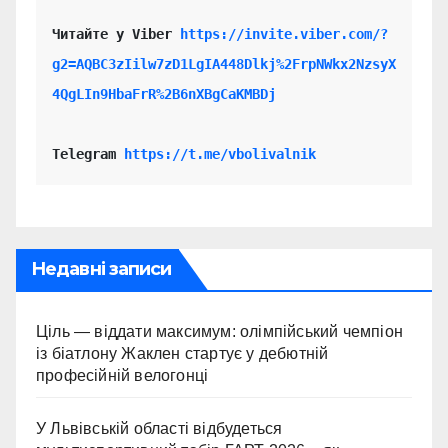
Читайте у Viber 
https://invite.viber.com/?
g2=AQBC3zIilw7zD1LgIA448Dlkj%2FrpNWkx2NzsyX
4QgLIn9HbaFrR%2B6nXBgCaKMBDj
Telegram 
https://t.me/vbolivalnik
Недавні записи
Ціль — віддати максимум: олімпійський чемпіон
із біатлону Жаклен стартує у дебютній
професійній велогонці
У Львівській області відбудеться