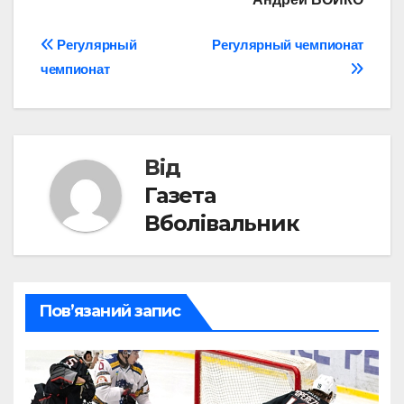
Навігація
Регулярный
Регулярный чемпионат
чемпионат
записів
Від
Газета
Вболівальник
Пов’язаний запис